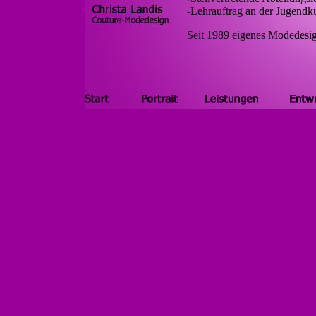
-Lehrauftrag an der Jugendk
Seit 1989 eigenes Modedesign